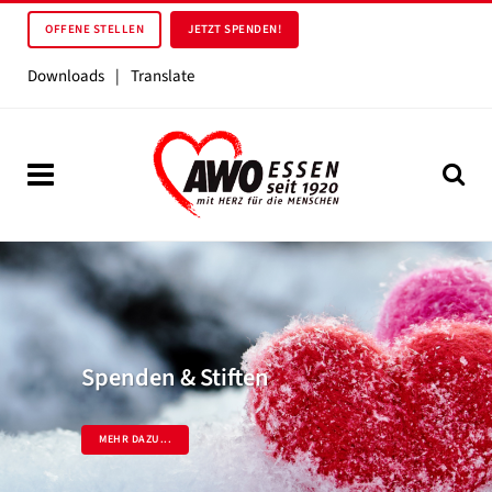
OFFENE STELLEN
JETZT SPENDEN!
Downloads
|
Translate
Spenden & Stiften
MEHR DAZU...