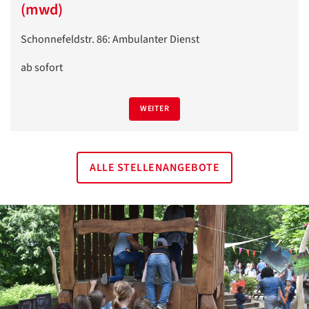
(mwd)
Schonnefeldstr. 86: Ambulanter Dienst
ab sofort
WEITER
Datenschutzerklärung
Datenschutzerklärung
Google
ALLE STELLENANGEBOTE
Datenschutzerklärung
Übersetzen
/
Translate
ZURÜCK
ZURÜCK